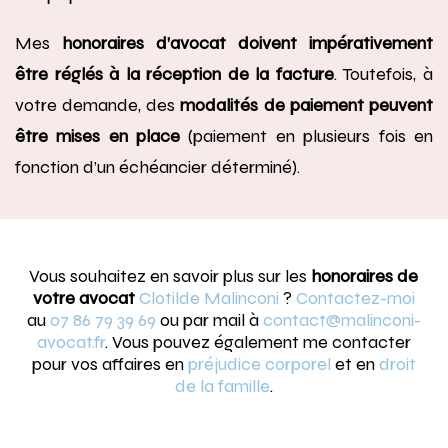
Mes
honoraires d’avocat doivent impérativement
être réglés à la réception de la facture
. Toutefois, à
votre demande, des
modalités de paiement peuvent
être mises en place
(paiement en plusieurs fois en
fonction d’un échéancier déterminé).
Vous souhaitez en savoir plus sur les
honoraires de
votre avocat
Clotilde Malinconi
?
Contactez-moi
au
07 86 79 39 69
ou par mail à
contact@malinconi-
avocat.fr
. Vous pouvez également me contacter
pour vos affaires en
préjudice corporel
et en
droit
de la famille
.